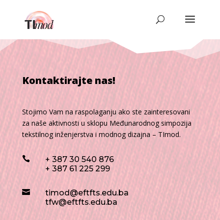
Kontaktirajte nas!
Stojimo Vam na raspolaganju ako ste zainteresovani
za naše aktivnosti u sklopu Međunarodnog simpozija
tekstilnog inženjerstva i modnog dizajna – TImod.

+ 387
30 540
876
+ 387
61 225 299

timod@eftfts.edu.ba
tfw@eftfts.edu.ba