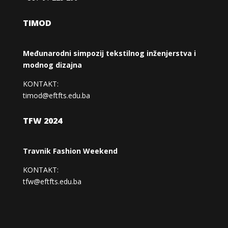
TIMOD
Međunarodni simpozij tekstilnog inženjerstva i
modnog dizajna
KONTAKT:
timod@eftfts.edu.ba
TFW 2024
Travnik Fashion Weekend
KONTAKT:
tfw@eftfts.edu.ba