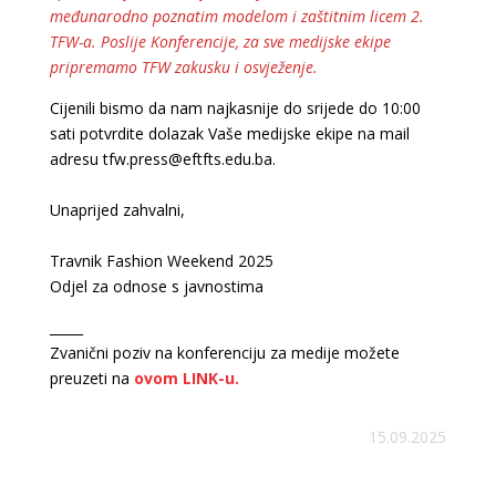
međunarodno poznatim modelom i zaštitnim licem 2.
TFW-a. Poslije Konferencije, za sve medijske ekipe
pripremamo TFW zakusku i osvježenje.
Cijenili bismo da nam najkasnije do srijede do 10:00
sati potvrdite dolazak Vaše medijske ekipe na mail
adresu tfw.press@eftfts.edu.ba.
Unaprijed zahvalni,
Travnik Fashion Weekend 2025
Odjel za odnose s javnostima
_____
Zvanični poziv na konferenciju za medije možete
preuzeti na
ovom LINK-u.
15.09.2025