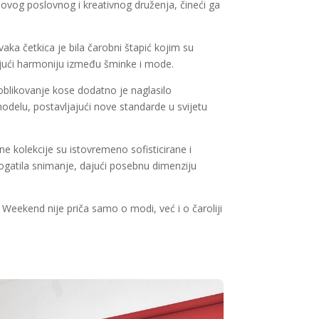
 ovog poslovnog i kreativnog druženja, čineći ga
a četkica je bila čarobni štapić kojim su
arajući harmoniju između šminke i mode.
 oblikovanje kose dodatno je naglasilo
modelu, postavljajući nove standarde u svijetu
 kolekcije su istovremeno sofisticirane i
bogatila snimanje, dajući posebnu dimenziju
Weekend nije priča samo o modi, već i o čaroliji