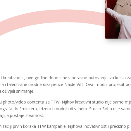
 kreativnost, ove godine donosi nezaboravno putovanje iza kulisa zahv
a i talentirane modne dizajnerice Naide Vilić. Ovaj modni projekat p
 oživjeli snimanje.
nju photo/video contenta za TFW. Njihov kreativni studio nije samo mj
otografa do šminkera, frizera i modnih dizajnera. Studio Soba nije samo
gija postaje stvarnost.
izaciji prvih koraka TFW kampanje. Njihova inovativnost i precizno pl