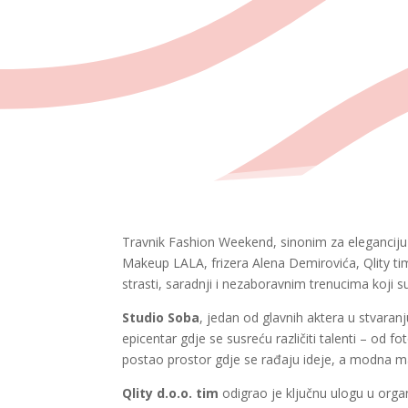
Travnik Fashion Weekend, sinonim za eleganciju i
Makeup LALA, frizera Alena Demirovića, Qlity tim
strasti, saradnji i nezaboravnim trenucima koji su
Studio Soba
, jedan od glavnih aktera u stvara
epicentar gdje se susreću različiti talenti – od f
postao prostor gdje se rađaju ideje, a modna ma
Qlity d.o.o. tim
odigrao je ključnu ulogu u organ