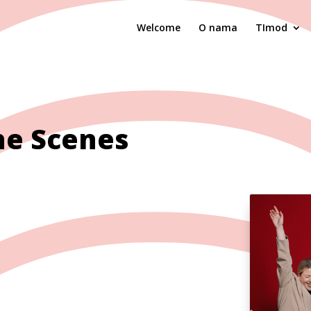
Welcome
O nama
TImod
he Scenes