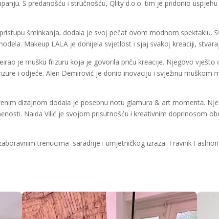
panju. S predanošću i stručnošću, Qlity d.o.o. tim je pridonio uspjehu
istupu šminkanja, dodala je svoj pečat ovom modnom spektaklu. Svak
ma modela. Makeup LALA je donijela svjetlost i sjaj svakoj kreaciji, stv
reirao je mušku frizuru koja je govorila priču kreacije. Njegovo vješto
frizure i odjeće. Alen Demirović je donio inovaciju i svježinu muškom 
tvenim dizajnom dodala je posebnu notu glamura & art momenta. Njene
menosti. Naida Vilić je svojom prisutnošću i kreativnim doprinosom o
ezaboravnim trenucima saradnje i umjetničkog izraza. Travnik Fashion 