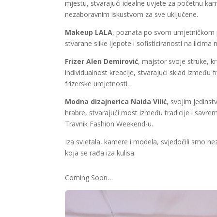
mjestu, stvarajući idealne uvjete za početnu kam
nezaboravnim iskustvom za sve uključene.
Makeup LALA
, poznata po svom umjetničkom pr
stvarane slike ljepote i sofisticiranosti na lici
Frizer Alen Demirović
, majstor svoje struke, k
individualnost kreacije, stvarajući sklad između 
frizerske umjetnosti.
Modna dizajnerica Naida Vilić
, svojim jedins
hrabre, stvarajući most između tradicije i savre
Travnik Fashion Weekend-u.
Iza svjetala, kamere i modela, svjedočili smo n
koja se rađa iza kulisa.
Coming Soon…