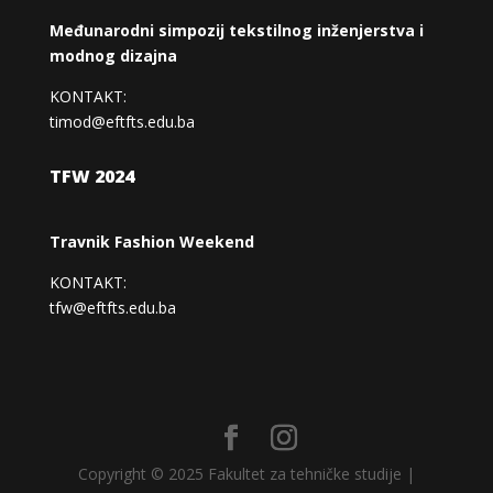
Međunarodni simpozij tekstilnog inženjerstva i
modnog dizajna
KONTAKT:
timod@eftfts.edu.ba
TFW 2024
Travnik Fashion Weekend
KONTAKT:
tfw@eftfts.edu.ba
Copyright © 2025 Fakultet za tehničke studije |