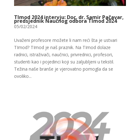
TImod 2024 intervju: Doc. dr. Samir Pačavar,
predsjednik Naučnog odbora TImod 2024
05/02/2024
Uvaženi profesore možete li nam reći šta je ustvari
TImod? TImod je naš praznik. Na TImod dolaze
radnici, istraživači, naučnici, privrednici, profesori,
studenti kao i pojedinci koji su zaljubljeni u tekstil.
Težina naše branše je vjerovatno pomogla da se
ovoliko...